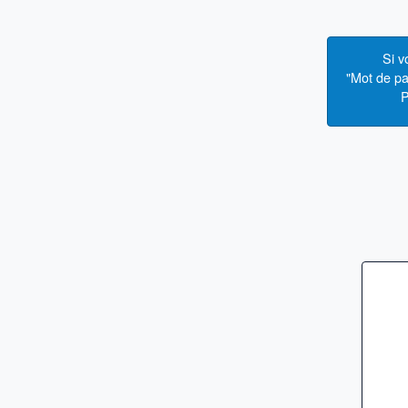
Si v
"Mot de pa
P